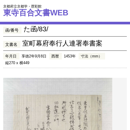
京都府立京都学・歴彩館
東寺百合文書WEB
た函/83/
函/番号
室町幕府奉行人連署奉書案
文書名
年月日
享徳2年9月8日
西暦
1453年
寸法（mm）
縦270 x 横449