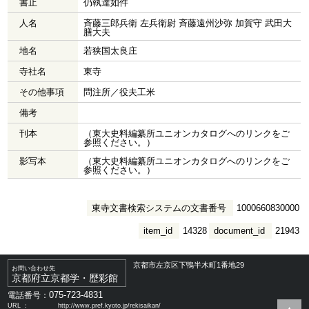
書止
仍執達如件
人名
斉藤三郎兵衛 左兵衛尉 斉藤遠州沙弥 加賀守 武田大
膳大夫
地名
若狭国太良庄
寺社名
東寺
その他事項
問注所／役夫工米
備考
刊本
（東大史料編纂所ユニオンカタログへのリンクをご
参照ください。）
影写本
（東大史料編纂所ユニオンカタログへのリンクをご
参照ください。）
東寺文書検索システムの文書番号
1000660830000
item_id
14328
document_id
21943
京都市左京区下鴨半木町1番地29
お問い合わせ先
京都府立京都学・歴彩館
075-723-4831
電話番号：
URL ：
http://www.pref.kyoto.jp/rekisaikan/