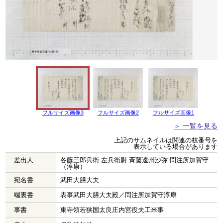
フルサイズ画像3
フルサイズ画像2
フルサイズ画像1
＞ 一覧を見る
上記のサムネイルは関連の枝番号を
表示している場合があります
差出人
各藤三郎兵衛 左兵衛尉 斉藤遠州沙弥 問注所加賀守
（淳康）
宛名書
武田大膳大夫
端裏書
表事武田大膳大夫殿／問注所加賀守淳康
事書
東寺領若狭国太良庄内宮役夫工米事