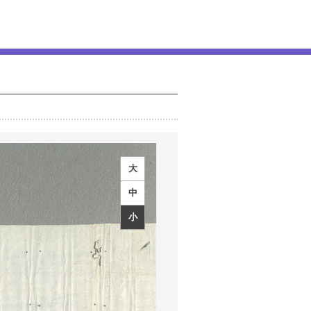
大
中
小