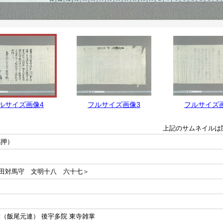
ルサイズ画像4
フルサイズ画像3
フルサイズ
上記のサムネイルは
花押）
田対馬守 文明十八 六十七＞
（飯尾元連） 後宇多院 東寺雑掌