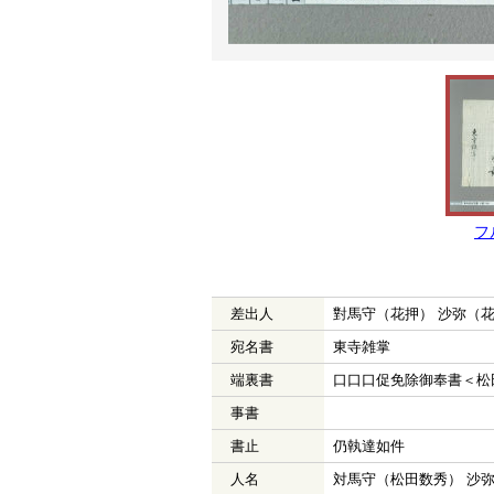
フ
差出人
對馬守（花押） 沙弥（
宛名書
東寺雑掌
端裏書
口口口促免除御奉書＜松
事書
書止
仍執達如件
人名
対馬守（松田数秀） 沙弥