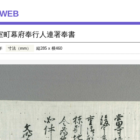
WEB
室町幕府奉行人連署奉書
年
寸法（mm）
縦285 x 横460