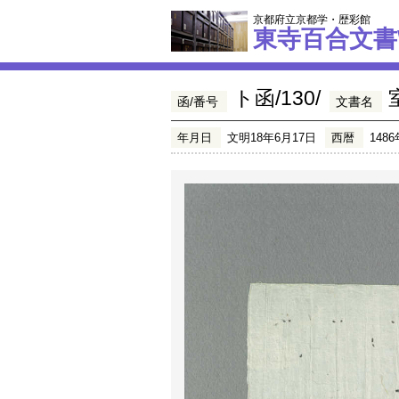
京都府立京都学・歴彩館
東寺百合文書
ト函/130/
函/番号
文書名
年月日
文明18年6月17日
西暦
1486