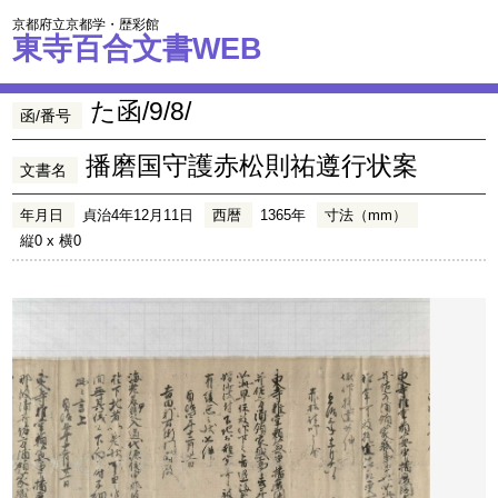
京都府立京都学・歴彩館
東寺百合文書WEB
た函/9/8/
函/番号
播磨国守護赤松則祐遵行状案
文書名
年月日
貞治4年12月11日
西暦
1365年
寸法（mm）
縦0 x 横0