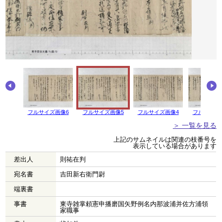
フルサイズ画像6
フルサイズ画像5
フルサイズ画像4
フルサイズ
＞ 一覧を見る
上記のサムネイルは関連の枝番号を
表示している場合があります
差出人
則祐在判
宛名書
吉田新右衛門尉
端裏書
事書
東寺雑掌頼憲申播磨国矢野例名内那波浦并佐方浦領
家職事