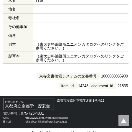
人名
行廉
地名
寺社名
その他事項
備考
刊本
（東大史料編纂所ユニオンカタログへのリンクをご
参照ください。）
影写本
（東大史料編纂所ユニオンカタログへのリンクをご
参照ください。）
東寺文書検索システムの文書番号
1000660035900
item_id
14248
document_id
21835
京都市左京区下鴨半木町1番地29
お問い合わせ先
京都府立京都学・歴彩館
075-723-4831
電話番号：
URL ：
http://www.pref.kyoto.jp/rekisaikan/
E-mail：
rekisaikan-kikaku@pref.kyoto.lg.jp