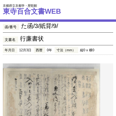
京都府立京都学・歴彩館
東寺百合文書WEB
た函/3/紙背/9/
函/番号
行廉書状
文書名
年月日
12月3日
西暦
0年
寸法（mm）
縦0 x 横0