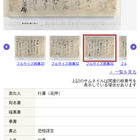
画像34
フルサイズ画像33
フルサイズ画像32
フルサイズ画像31
フルサイズ画
＞ 一覧を見る
上記のサムネイルは関連の枝番号を
表示している場合があります
差出人
行廉（花押）
宛名書
端裏書
事書
書止
恐惶謹言