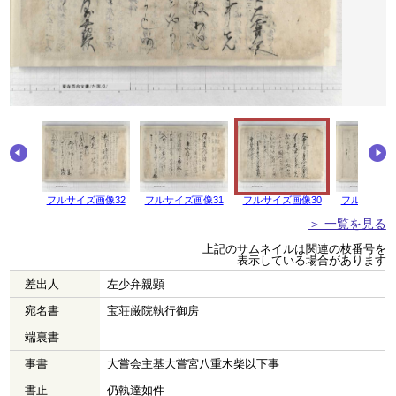
画像33
フルサイズ画像32
フルサイズ画像31
フルサイズ画像30
フルサイズ画
＞ 一覧を見る
上記のサムネイルは関連の枝番号を
表示している場合があります
差出人
左少弁親顕
宛名書
宝荘厳院執行御房
端裏書
事書
大嘗会主基大嘗宮八重木柴以下事
書止
仍執達如件