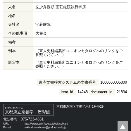
人名
左少弁親顕 宝荘厳院執行御房
地名
寺社名
宝荘厳院
その他事項
大嘗会
備考
刊本
（東大史料編纂所ユニオンカタログへのリンクをご
参照ください。）
影写本
（東大史料編纂所ユニオンカタログへのリンクをご
参照ください。）
東寺文書検索システムの文書番号
1000660035800
item_id
14248
document_id
21834
京都市左京区下鴨半木町1番地29
お問い合わせ先
京都府立京都学・歴彩館
075-723-4831
電話番号：
URL ：
http://www.pref.kyoto.jp/rekisaikan/
E-mail：
rekisaikan-kikaku@pref.kyoto.lg.jp