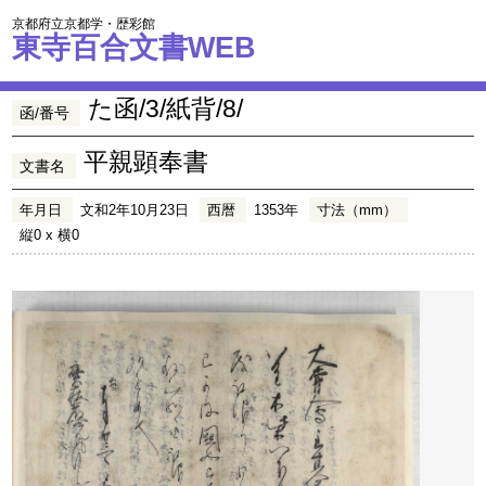
京都府立京都学・歴彩館
東寺百合文書WEB
た函/3/紙背/8/
函/番号
平親顕奉書
文書名
年月日
文和2年10月23日
西暦
1353年
寸法（mm）
縦0 x 横0