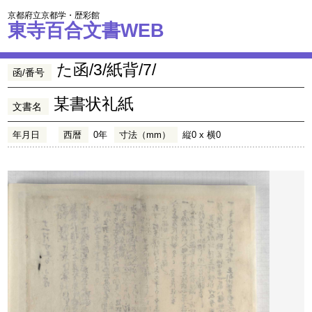
京都府立京都学・歴彩館
東寺百合文書WEB
た函/3/紙背/7/
函/番号
某書状礼紙
文書名
年月日
西暦
0年
寸法（mm）
縦0 x 横0