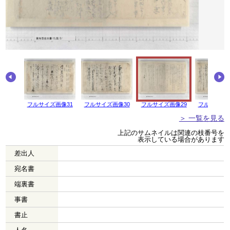
画像32
フルサイズ画像31
フルサイズ画像30
フルサイズ画像29
フルサイズ画
＞ 一覧を見る
上記のサムネイルは関連の枝番号を
表示している場合があります
差出人
宛名書
端裏書
事書
書止