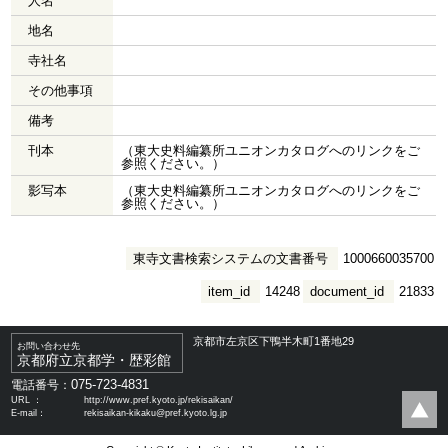
人名
地名
寺社名
その他事項
備考
刊本
（東大史料編纂所ユニオンカタログへのリンクをご
参照ください。）
影写本
（東大史料編纂所ユニオンカタログへのリンクをご
参照ください。）
東寺文書検索システムの文書番号
1000660035700
item_id
14248
document_id
21833
京都市左京区下鴨半木町1番地29
お問い合わせ先
京都府立京都学・歴彩館
075-723-4831
電話番号：
URL ：
http://www.pref.kyoto.jp/rekisaikan/
E-mail：
rekisaikan-kikaku@pref.kyoto.lg.jp