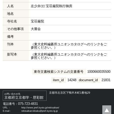
人名
左少弁□□ 宝荘厳院執行御房
地名
寺社名
宝荘厳院
その他事項
大嘗会
備考
刊本
（東大史料編纂所ユニオンカタログへのリンクをご
参照ください。）
影写本
（東大史料編纂所ユニオンカタログへのリンクをご
参照ください。）
東寺文書検索システムの文書番号
1000660035500
item_id
14248
document_id
21831
京都市左京区下鴨半木町1番地29
お問い合わせ先
京都府立京都学・歴彩館
075-723-4831
電話番号：
URL ：
http://www.pref.kyoto.jp/rekisaikan/
E-mail：
rekisaikan-kikaku@pref.kyoto.lg.jp