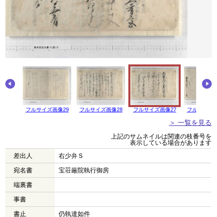
画像30
フルサイズ画像29
フルサイズ画像28
フルサイズ画像27
フルサイズ画
＞ 一覧を見る
上記のサムネイルは関連の枝番号を
表示している場合があります
差出人
右少弁Ｓ
宛名書
宝荘厳院執行御房
端裏書
事書
書止
仍執達如件