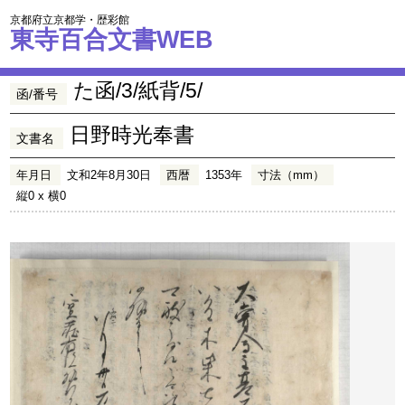
京都府立京都学・歴彩館
東寺百合文書WEB
た函/3/紙背/5/
函/番号
日野時光奉書
文書名
年月日
文和2年8月30日
西暦
1353年
寸法（mm）
縦0 x 横0