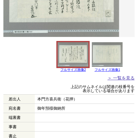
フルサイズ画像2
フルサイズ画像1
＞ 一覧を見る
上記のサムネイルは関連の枝番号を
表示している場合があります
差出人
本門方喜兵衛（花押）
宛名書
御年預様御納所
端裏書
事書
書止