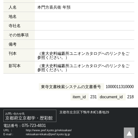
人名
本門方喜兵衛 年預
地名
寺社名
その他事項
備考
刊本
（東大史料編纂所ユニオンカタログへのリンクをご
参照ください。）
影写本
（東大史料編纂所ユニオンカタログへのリンクをご
参照ください。）
東寺文書検索システムの文書番号
1000011310000
item_id
231
document_id
218
京都市左京区下鴨半木町1番地29
お問い合わせ先
京都府立京都学・歴彩館
075-723-4831
電話番号：
URL ：
http://www.pref.kyoto.jp/rekisaikan/
E-mail：
rekisaikan-kikaku@pref.kyoto.lg.jp