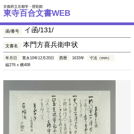
京都府立京都学・歴彩館
東寺百合文書WEB
イ函/131/
函/番号
本門方喜兵衛申状
文書名
年月日
寛永10年12月20日
西暦
1633年
寸法（mm）
縦276 x 横408