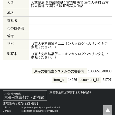
人名
大慈院法印 花厳院法印 宮内卿法印 三位大僧都 西方
院大僧都 宝護院法印 民部卿大僧都
地名
寺社名
その他事項
備考
刊本
（東大史料編纂所ユニオンカタログへのリンクをご
参照ください。）
影写本
（東大史料編纂所ユニオンカタログへのリンクをご
参照ください。）
東寺文書検索システムの文書番号
1000651840000
item_id
14226
document_id
21797
京都市左京区下鴨半木町1番地29
お問い合わせ先
京都府立京都学・歴彩館
075-723-4831
電話番号：
URL ：
http://www.pref.kyoto.jp/rekisaikan/
E-mail：
rekisaikan-kikaku@pref.kyoto.lg.jp