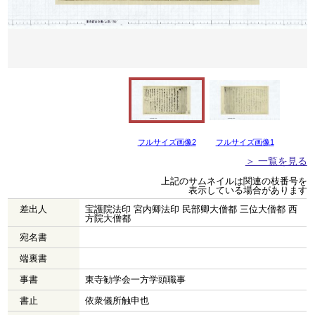
フルサイズ画像2
フルサイズ画像1
＞ 一覧を見る
上記のサムネイルは関連の枝番号を
表示している場合があります
差出人
宝護院法印 宮内卿法印 民部卿大僧都 三位大僧都 西
方院大僧都
宛名書
端裏書
事書
東寺勧学会一方学頭職事
書止
依衆儀所触申也