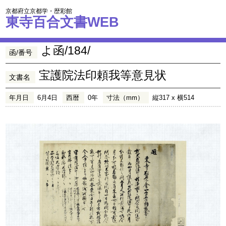
京都府立京都学・歴彩館
東寺百合文書WEB
よ函/184/
函/番号
宝護院法印頼我等意見状
文書名
年月日
6月4日
西暦
0年
寸法（mm）
縦317 x 横514