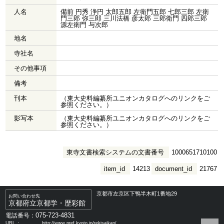
人名
備前 円秀 浄円 太郎五郎 左衛門五郎 七郎三郎 左衛
門三郎 弥三郎 三川法橋 彦太郎 三郎衛門 四郎三郎
源左衛門 与次郎
地名
寺社名
その他事項
備考
刊本
（東大史料編纂所ユニオンカタログへのリンクをご
参照ください。）
影写本
（東大史料編纂所ユニオンカタログへのリンクをご
参照ください。）
東寺文書検索システムの文書番号
1000651710100
item_id
14213
document_id
21767
京都市左京区下鴨半木町1番地29
お問い合わせ先
京都府立京都学・歴彩館
075-723-4831
電話番号：
URL ：
http://www.pref.kyoto.jp/rekisaikan/