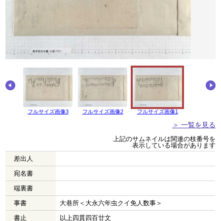
画像4
フルサイズ画像3
フルサイズ画像2
フルサイズ画像1
＞ 一覧を見る
上記のサムネイルは関連の枝番号を
表示している場合があります
差出人
宛名書
端裏書
事書
大巷所＜大永六年虫クイ免人数事＞
書止
以上四貫四百廿文