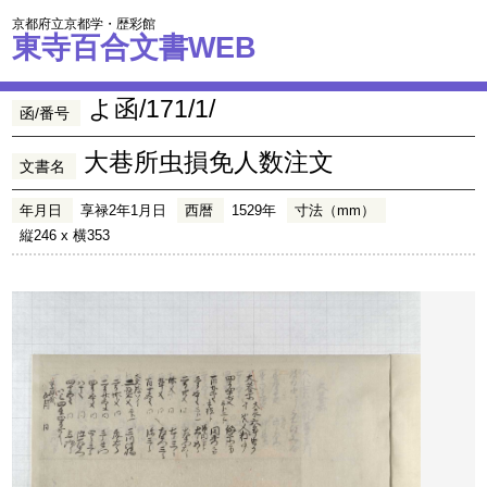
京都府立京都学・歴彩館
東寺百合文書WEB
よ函/171/1/
函/番号
大巷所虫損免人数注文
文書名
年月日
享禄2年1月日
西暦
1529年
寸法（mm）
縦246 x 横353