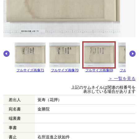
画像72
フルサイズ画像71
フルサイズ画像70
フルサイズ画像69
フルサイズ画
＞ 一覧を見る
上記のサムネイルは関連の枝番号を
表示している場合があります
差出人
覚寿（花押）
宛名書
金勝院
端裏書
事書
書止
右所送進之状如件