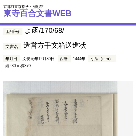
京都府立京都学・歴彩館
東寺百合文書WEB
よ函/170/68/
函/番号
造営方手文箱送進状
文書名
年月日
文安元年12月30日
西暦
1444年
寸法（mm）
縦280 x 横370