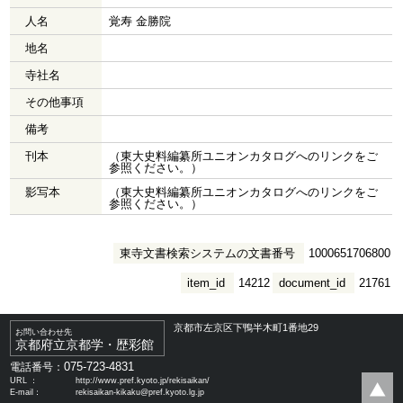
人名
覚寿 金勝院
地名
寺社名
その他事項
備考
刊本
（東大史料編纂所ユニオンカタログへのリンクをご
参照ください。）
影写本
（東大史料編纂所ユニオンカタログへのリンクをご
参照ください。）
東寺文書検索システムの文書番号
1000651706800
item_id
14212
document_id
21761
京都市左京区下鴨半木町1番地29
お問い合わせ先
京都府立京都学・歴彩館
075-723-4831
電話番号：
URL ：
http://www.pref.kyoto.jp/rekisaikan/
E-mail：
rekisaikan-kikaku@pref.kyoto.lg.jp