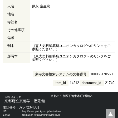
人名
原永 室生院
地名
寺社名
その他事項
備考
刊本
（東大史料編纂所ユニオンカタログへのリンクをご
参照ください。）
影写本
（東大史料編纂所ユニオンカタログへのリンクをご
参照ください。）
東寺文書検索システムの文書番号
1000651705600
item_id
14212
document_id
21749
京都市左京区下鴨半木町1番地29
お問い合わせ先
京都府立京都学・歴彩館
075-723-4831
電話番号：
URL ：
http://www.pref.kyoto.jp/rekisaikan/
E-mail：
rekisaikan-kikaku@pref.kyoto.lg.jp