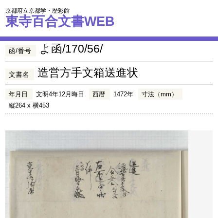
京都府立京都学・歴彩館
東寺百合文書WEB
よ函/170/56/
函/番号
造営方手文箱送進状
文書名
年月日
文明4年12月晦日
西暦
1472年
寸法（mm）
縦264 x 横453