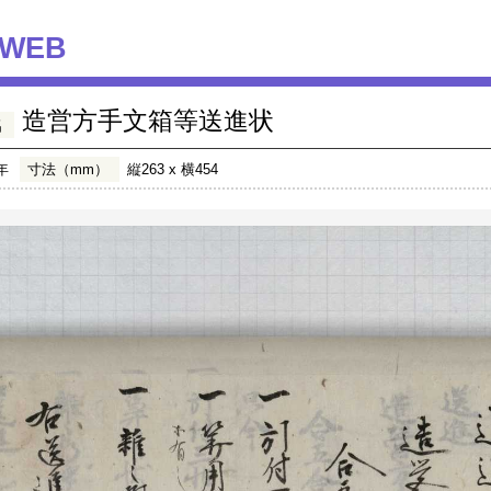
WEB
造営方手文箱等送進状
名
年
寸法（mm）
縦263 x 横454