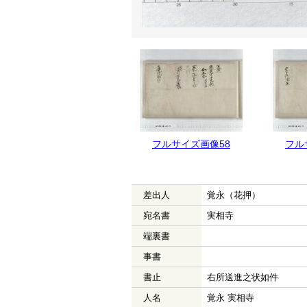
フルサイズ画像59
フルサイズ画像58
フル
差出人
覚永（花押）
宛名書
実相寺
端裏書
事書
書止
右所送進之状如件
人名
覚永 実相寺