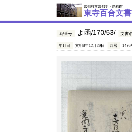
京都府立京都学・歴彩館
東寺百合文書
よ函/170/53/
函/番号
文書
年月日
文明8年12月29日
西暦
1476