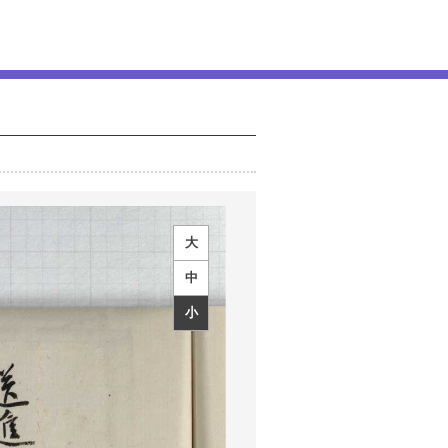
大
中
小