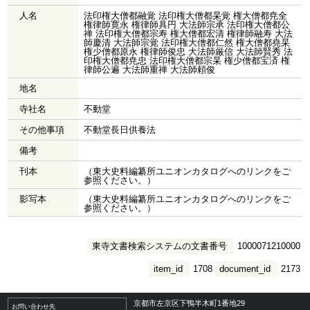
人名
法印権大僧都融覚 法印権大僧都杲覚 権大僧都尭全
権律師寛永 権律師具円 大法師宗承 法印権大僧都公
禅 法印権大僧都宗寿 権大僧都宏清 権律師融寿 大法
師慶清 大法師宗覚 法印権大僧都仁然 権大僧都堯杲
権少僧都原永 権律師俊忠 大法師厳信 大法師賢秀 法
印権大僧都尭忠 法印権大僧都宗杲 権少僧都宝済 権
律師公遍 大法師重禅 大法師頼俊
地名
寺社名
不動堂
その他事項
不動堂長日供養法
備考
刊本
（東大史料編纂所ユニオンカタログへのリンクをご
参照ください。）
影写本
（東大史料編纂所ユニオンカタログへのリンクをご
参照ください。）
東寺文書検索システムの文書番号
1000071210000
item_id
1708
document_id
2173
京都市左京区下鴨半木町1番地29
お問い合わせ先