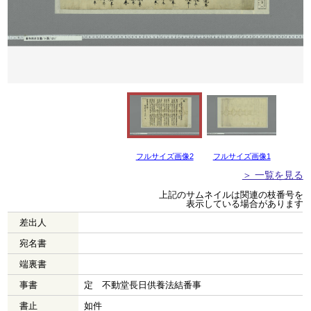
フルサイズ画像2
フルサイズ画像1
＞ 一覧を見る
上記のサムネイルは関連の枝番号を
表示している場合があります
差出人
宛名書
端裏書
事書
定 不動堂長日供養法結番事
書止
如件