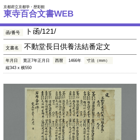
京都府立京都学・歴彩館
東寺百合文書WEB
ト函/121/
函/番号
不動堂長日供養法結番定文
文書名
年月日
寛正7年正月日
西暦
1466年
寸法（mm）
縦343 x 横550