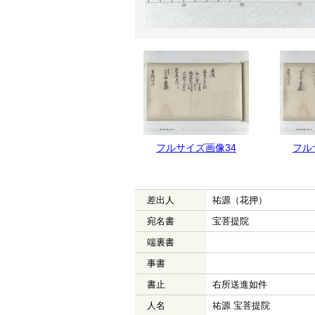
フルサイズ画像35
フルサイズ画像34
フル
差出人
祐源（花押）
宛名書
宝菩提院
端裏書
事書
書止
右所送進如件
人名
祐源 宝菩提院