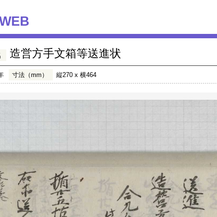
WEB
造営方手文箱等送進状
名
年
寸法（mm）
縦270 x 横464