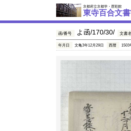
京都府立京都学・歴彩館
東寺百合文書
よ函/170/30/
函/番号
文書
年月日
文亀3年12月29日
西暦
1503