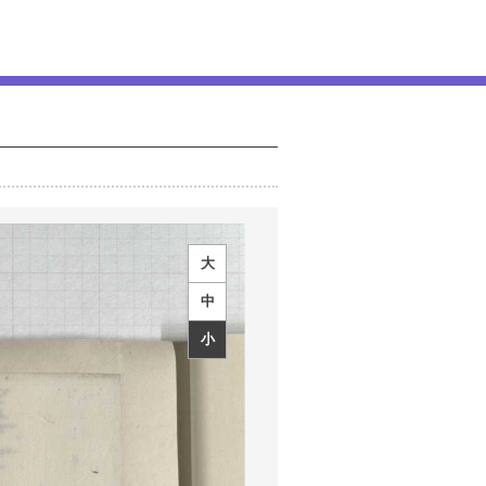
大
中
小