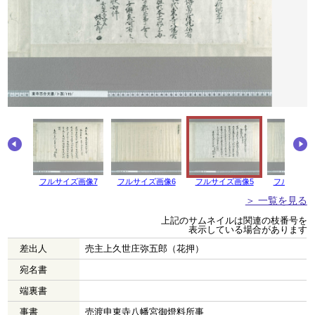
画像8
フルサイズ画像7
フルサイズ画像6
フルサイズ画像5
フルサイズ
＞ 一覧を見る
上記のサムネイルは関連の枝番号を
表示している場合があります
差出人
売主上久世庄弥五郎（花押）
宛名書
端裏書
事書
売渡申東寺八幡宮御燈料所事