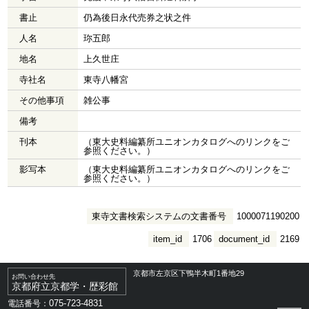
書止
仍為後日永代売券之状之件
人名
珎五郎
地名
上久世庄
寺社名
東寺八幡宮
その他事項
雑公事
備考
刊本
（東大史料編纂所ユニオンカタログへのリンクをご
参照ください。）
影写本
（東大史料編纂所ユニオンカタログへのリンクをご
参照ください。）
東寺文書検索システムの文書番号
1000071190200
item_id
1706
document_id
2169
京都市左京区下鴨半木町1番地29
お問い合わせ先
京都府立京都学・歴彩館
075-723-4831
電話番号：