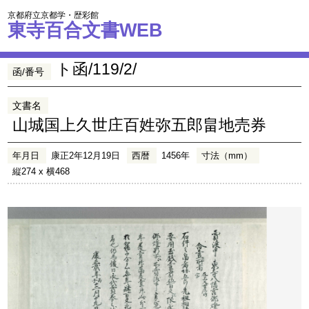
京都府立京都学・歴彩館
東寺百合文書WEB
ト函/119/2/
函/番号
文書名
山城国上久世庄百姓弥五郎畠地売券
年月日
康正2年12月19日
西暦
1456年
寸法（mm）
縦274 x 横468