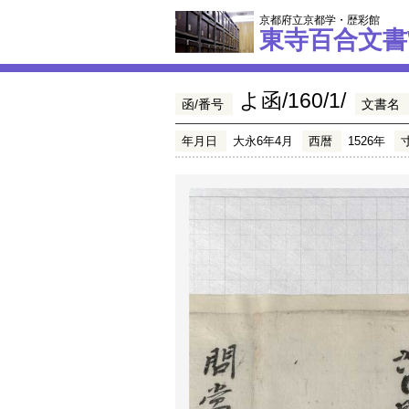
京都府立京都学・歴彩館
東寺百合文書
よ函/160/1/
函/番号
文書名
年月日
大永6年4月
西暦
1526年