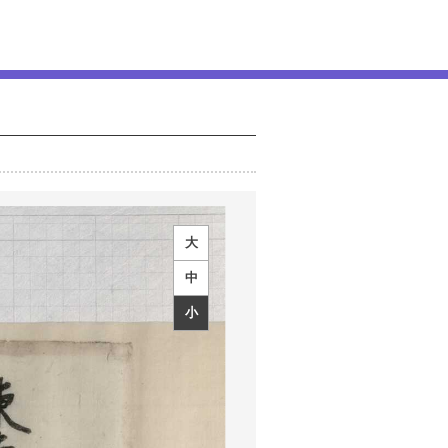
大
中
小