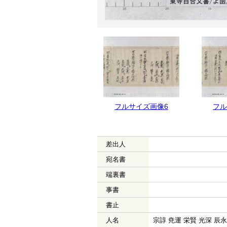
フルサイズ画像7
フルサイズ画像6
フル
差出人
宛名書
端裏書
事書
書止
人名
宗諄 尭運 栄賢 光深 辰永