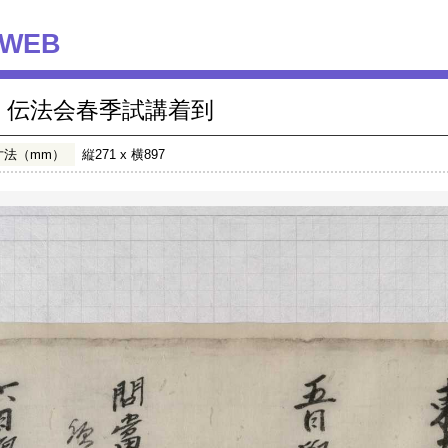
WEB
伝法会春季試講着到
寸法（mm）
縦271 x 横897