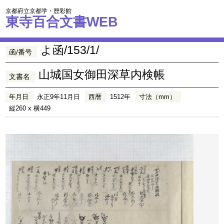
京都府立京都学・歴彩館
東寺百合文書WEB
よ函/153/1/
函/番号
山城国女御田深草内検帳
文書名
年月日
永正9年11月日
西暦
1512年
寸法（mm）
縦260 x 横449