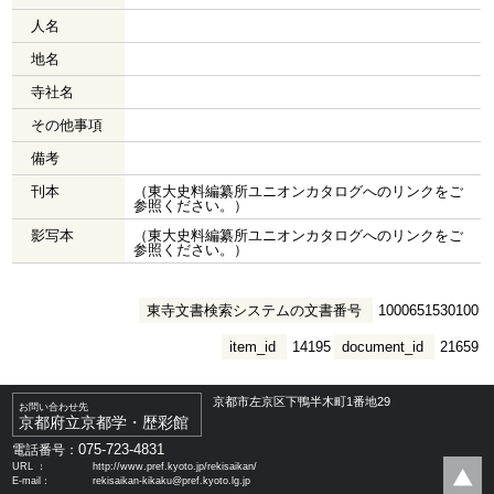
人名
地名
寺社名
その他事項
備考
刊本
（東大史料編纂所ユニオンカタログへのリンクをご
参照ください。）
影写本
（東大史料編纂所ユニオンカタログへのリンクをご
参照ください。）
東寺文書検索システムの文書番号
1000651530100
item_id
14195
document_id
21659
京都市左京区下鴨半木町1番地29
お問い合わせ先
京都府立京都学・歴彩館
075-723-4831
電話番号：
URL ：
http://www.pref.kyoto.jp/rekisaikan/
E-mail：
rekisaikan-kikaku@pref.kyoto.lg.jp