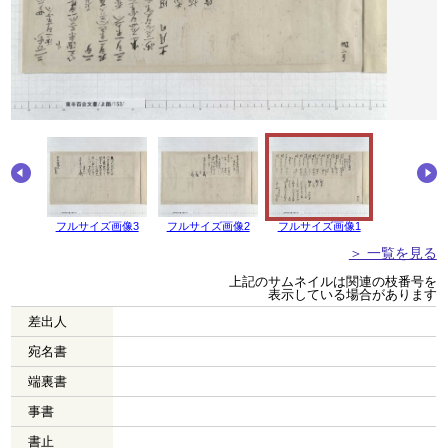
画像4
フルサイズ画像3
フルサイズ画像2
フルサイズ画像1
＞ 一覧を見る
上記のサムネイルは関連の枝番号を
表示している場合があります
差出人
宛名書
端裏書
事書
書止