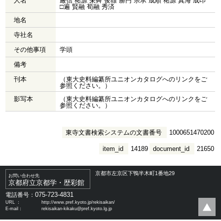
人名
厳信 祐源 栄舜 俊雄 勝円 宗承 成順 祐源 真海 成印
□遍 賢融 荀融 秀済
地名
寺社名
その他事項
学頭
備考
刊本
（東大史料編纂所ユニオンカタログへのリンクをご
参照ください。）
影写本
（東大史料編纂所ユニオンカタログへのリンクをご
参照ください。）
東寺文書検索システムの文書番号
1000651470200
item_id
14189
document_id
21650
京都市左京区下鴨半木町1番地29
お問い合わせ先
京都府立京都学・歴彩館
075-723-4831
電話番号：
URL ：
http://www.pref.kyoto.jp/rekisaikan/
E-mail：
rekisaikan-kikaku@pref.kyoto.lg.jp