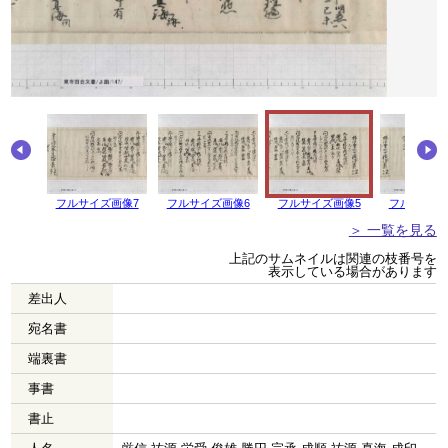
画像8
フルサイズ画像7
フルサイズ画像6
フルサイズ画像5
フルサイズ
＞ 一覧を見る
上記のサムネイルは関連の枝番号を
表示している場合があります
差出人
宛名書
端裏書
事書
書止