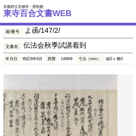
京都府立京都学・歴彩館
東寺百合文書WEB
よ函/147/2/
函/番号
伝法会秋季試講着到
文書名
年月日
明応8年9月
西暦
1499年
寸法（mm）
縦0 x 横0