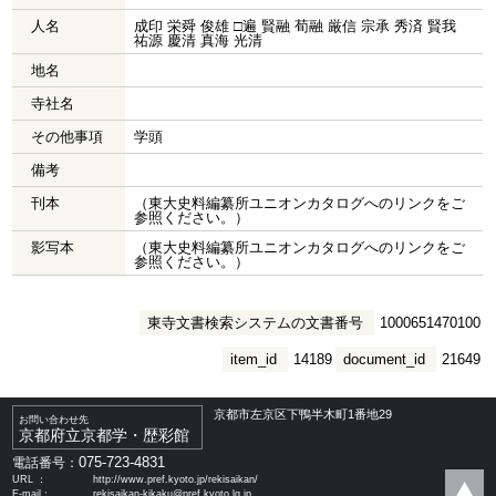
人名
成印 栄舜 俊雄 □遍 賢融 荀融 厳信 宗承 秀済 賢我
祐源 慶清 真海 光清
地名
寺社名
その他事項
学頭
備考
刊本
（東大史料編纂所ユニオンカタログへのリンクをご
参照ください。）
影写本
（東大史料編纂所ユニオンカタログへのリンクをご
参照ください。）
東寺文書検索システムの文書番号
1000651470100
item_id
14189
document_id
21649
京都市左京区下鴨半木町1番地29
お問い合わせ先
京都府立京都学・歴彩館
075-723-4831
電話番号：
URL ：
http://www.pref.kyoto.jp/rekisaikan/
E-mail：
rekisaikan-kikaku@pref.kyoto.lg.jp