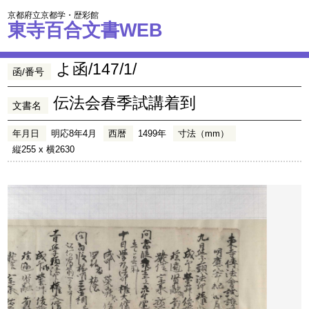
京都府立京都学・歴彩館
東寺百合文書WEB
よ函/147/1/
函/番号
伝法会春季試講着到
文書名
年月日
明応8年4月
西暦
1499年
寸法（mm）
縦255 x 横2630