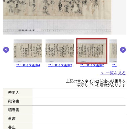
画像5
フルサイズ画像4
フルサイズ画像3
フルサイズ画像2
フルサイズ
＞ 一覧を見る
上記のサムネイルは関連の枝番号を
表示している場合があります
差出人
宛名書
端裏書
事書
書止