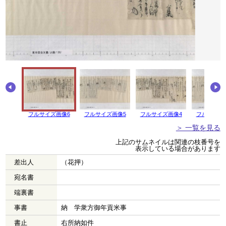
フルサイズ画像6
フルサイズ画像5
フルサイズ画像4
フルサイズ
＞ 一覧を見る
上記のサムネイルは関連の枝番号を
表示している場合があります
差出人
（花押）
宛名書
端裏書
事書
納 学衆方御年貢米事
書止
右所納如件