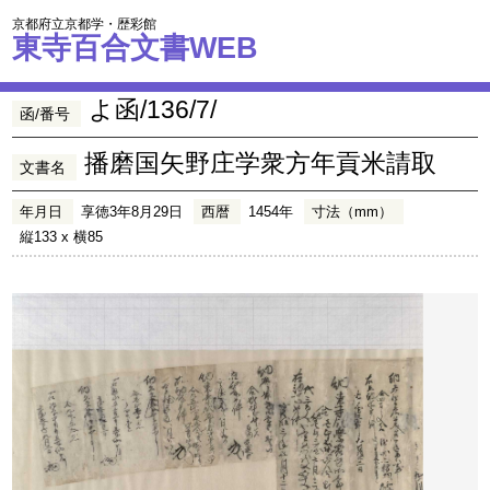
京都府立京都学・歴彩館
東寺百合文書WEB
よ函/136/7/
函/番号
播磨国矢野庄学衆方年貢米請取
文書名
年月日
享徳3年8月29日
西暦
1454年
寸法（mm）
縦133 x 横85