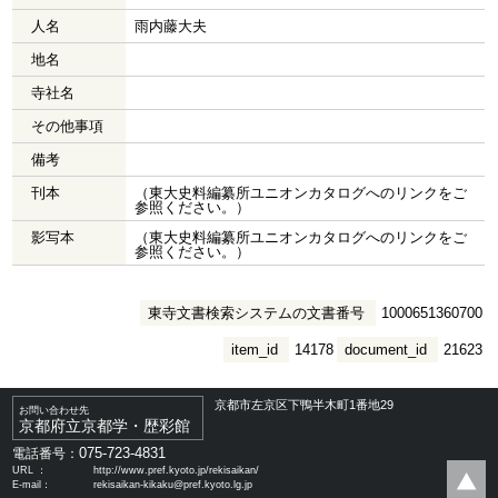
人名
雨内藤大夫
地名
寺社名
その他事項
備考
刊本
（東大史料編纂所ユニオンカタログへのリンクをご
参照ください。）
影写本
（東大史料編纂所ユニオンカタログへのリンクをご
参照ください。）
東寺文書検索システムの文書番号
1000651360700
item_id
14178
document_id
21623
京都市左京区下鴨半木町1番地29
お問い合わせ先
京都府立京都学・歴彩館
075-723-4831
電話番号：
URL ：
http://www.pref.kyoto.jp/rekisaikan/
E-mail：
rekisaikan-kikaku@pref.kyoto.lg.jp