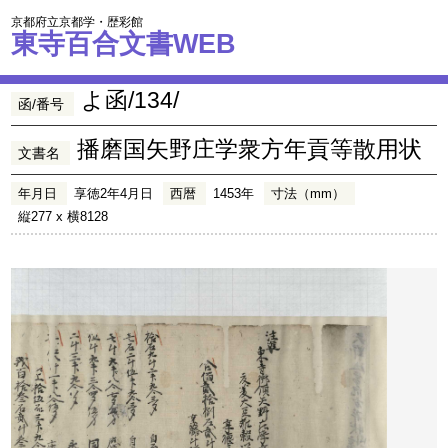
京都府立京都学・歴彩館
東寺百合文書WEB
よ函/134/
函/番号
播磨国矢野庄学衆方年貢等散用状
文書名
年月日
享徳2年4月日
西暦
1453年
寸法（mm）
縦277 x 横8128