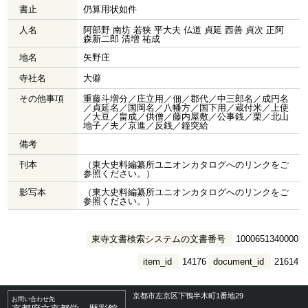
書止
仍算用状如件
人名
阿部野 南坊 若狭 平大夫 仏道 貞延 西善 貞次 正阿
森新二郎 清増 祐成
地名
矢野庄
寺社名
大僻
その他事項
重藤斗増分／庄立用／佃／郡代／中三郎名／成円名
／貞延名／国岡名／八幡方／国下用／蔵付米／上使
／大豆／畠成／供僧／藤内屋敷／公事銭／栗／北山
地子／夫／京進／反銭／鐘突給
備考
刊本
（東大史料編纂所ユニオンカタログへのリンクをご
参照ください。）
影写本
（東大史料編纂所ユニオンカタログへのリンクをご
参照ください。）
東寺文書検索システムの文書番号
1000651340000
item_id
14176
document_id
21614
京都市左京区下鴨半木町1番地29
お問い合わせ先