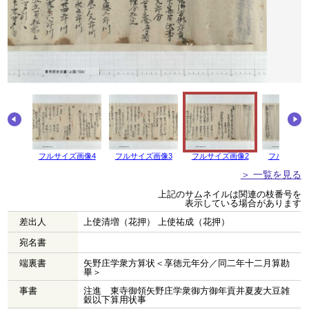
画像5
フルサイズ画像4
フルサイズ画像3
フルサイズ画像2
フルサイズ
＞ 一覧を見る
上記のサムネイルは関連の枝番号を
表示している場合があります
差出人
上使清増（花押） 上使祐成（花押）
宛名書
端裏書
矢野庄学衆方算状＜享徳元年分／同二年十二月算勘
畢＞
事書
注進 東寺御領矢野庄学衆御方御年貢并夏麦大豆雑
穀以下算用状事