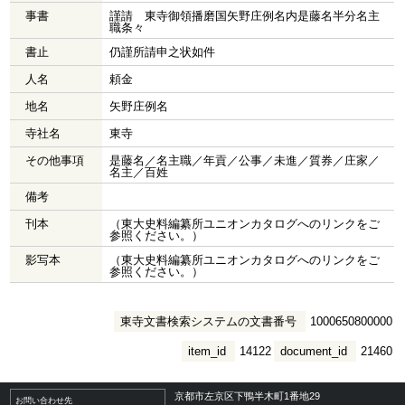
事書
謹請 東寺御領播磨国矢野庄例名内是藤名半分名主
職条々
書止
仍謹所請申之状如件
人名
頼金
地名
矢野庄例名
寺社名
東寺
その他事項
是藤名／名主職／年貢／公事／未進／質券／庄家／
名主／百姓
備考
刊本
（東大史料編纂所ユニオンカタログへのリンクをご
参照ください。）
影写本
（東大史料編纂所ユニオンカタログへのリンクをご
参照ください。）
東寺文書検索システムの文書番号
1000650800000
item_id
14122
document_id
21460
京都市左京区下鴨半木町1番地29
お問い合わせ先