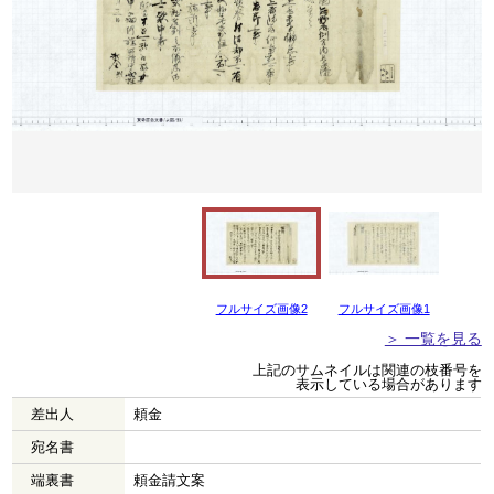
フルサイズ画像2
フルサイズ画像1
＞ 一覧を見る
上記のサムネイルは関連の枝番号を
表示している場合があります
差出人
頼金
宛名書
端裏書
頼金請文案