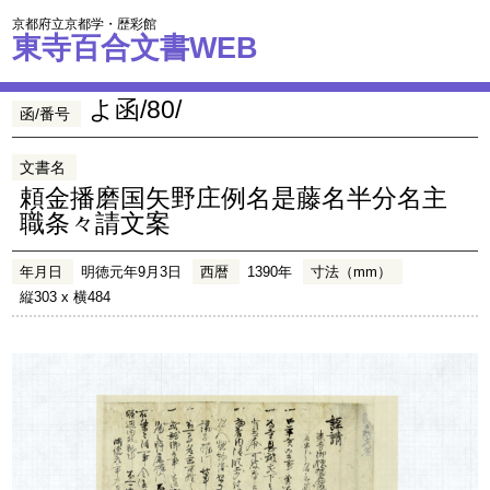
京都府立京都学・歴彩館
東寺百合文書WEB
よ函/80/
函/番号
文書名
頼金播磨国矢野庄例名是藤名半分名主
職条々請文案
年月日
明徳元年9月3日
西暦
1390年
寸法（mm）
縦303 x 横484