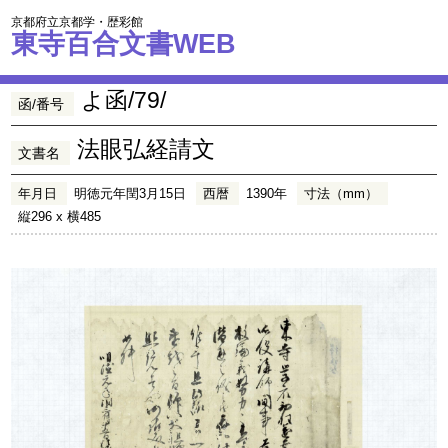
京都府立京都学・歴彩館
東寺百合文書WEB
よ函/79/
函/番号
法眼弘経請文
文書名
年月日
明徳元年閏3月15日
西暦
1390年
寸法（mm）
縦296 x 横485