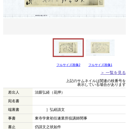
フルサイズ画像2
フルサイズ画像1
＞ 一覧を見る
上記のサムネイルは関連の枝番号を
表示している場合があります
差出人
法眼弘経（花押）
宛名書
端裏書
］弘経請文
事書
東寺学衆初任遂業所役講師間事
書止
仍請文之状如件