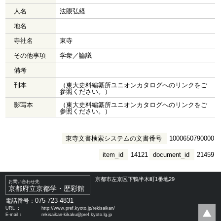
人名
法眼弘経
地名
寺社名
東寺
その他事項
学衆／論議
備考
刊本
（東大史料編纂所ユニオンカタログへのリンクをご
参照ください。）
影写本
（東大史料編纂所ユニオンカタログへのリンクをご
参照ください。）
東寺文書検索システムの文書番号
1000650790000
item_id
14121
document_id
21459
京都市左京区下鴨半木町1番地29
お問い合わせ先
京都府立京都学・歴彩館
075-723-4831
電話番号：
URL ：
http://www.pref.kyoto.jp/rekisaikan/
E-mail：
rekisaikan-kikaku@pref.kyoto.lg.jp