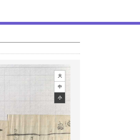
大
中
小