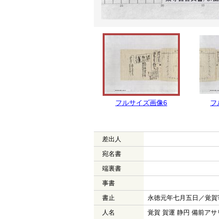
フルサイズ画像6
フ
差出人
宛名書
端裏書
事書
書止
永徳元年七月五日／覚賀
人名
覚賀 賀運 静円 備前ア