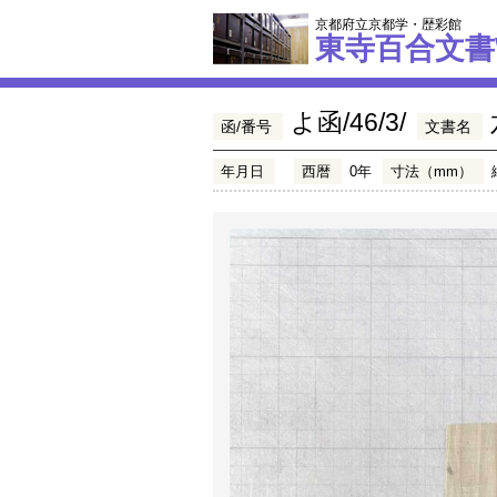
京都府立京都学・歴彩館
東寺百合文書
よ函/46/3/
函/番号
文書名
年月日
西暦
0年
寸法（mm）