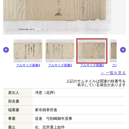
画像5
フルサイズ画像4
フルサイズ画像3
フルサイズ画像2
フルサイズ
＞ 一覧を見る
上記のサムネイルは関連の枝番号を
表示している場合があります
差出人
浄恵（花押）
宛名書
端裏書
東寺雑掌所進
事書
送進 弓削嶋御年貢事
書止
右、且所運上如件