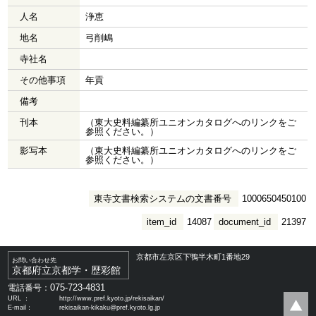
人名
浄恵
地名
弓削嶋
寺社名
その他事項
年貢
備考
刊本
（東大史料編纂所ユニオンカタログへのリンクをご
参照ください。）
影写本
（東大史料編纂所ユニオンカタログへのリンクをご
参照ください。）
東寺文書検索システムの文書番号
1000650450100
item_id
14087
document_id
21397
京都市左京区下鴨半木町1番地29
お問い合わせ先
京都府立京都学・歴彩館
075-723-4831
電話番号：
URL ：
http://www.pref.kyoto.jp/rekisaikan/
E-mail：
rekisaikan-kikaku@pref.kyoto.lg.jp