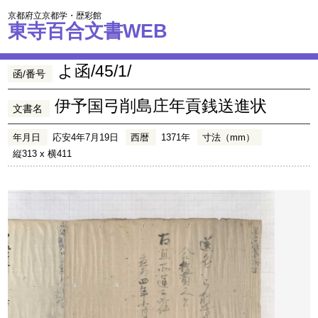
京都府立京都学・歴彩館
東寺百合文書WEB
よ函/45/1/
函/番号
伊予国弓削島庄年貢銭送進状
文書名
年月日
応安4年7月19日
西暦
1371年
寸法（mm）
縦313 x 横411