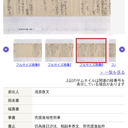
画像9
フルサイズ画像8
フルサイズ画像7
フルサイズ画像6
フルサイズ
＞ 一覧を見る
上記のサムネイルは関連の枝番号を
表示している場合があります
差出人
清原夜叉
宛名書
端裏書
事書
売渡進地壱所事
書止
仍為後日沙汰、相副本券文、所売渡進如件