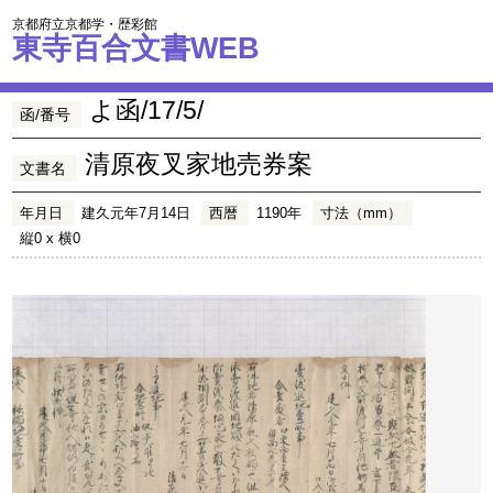
京都府立京都学・歴彩館
東寺百合文書WEB
よ函/17/5/
函/番号
清原夜叉家地売券案
文書名
年月日
建久元年7月14日
西暦
1190年
寸法（mm）
縦0 x 横0