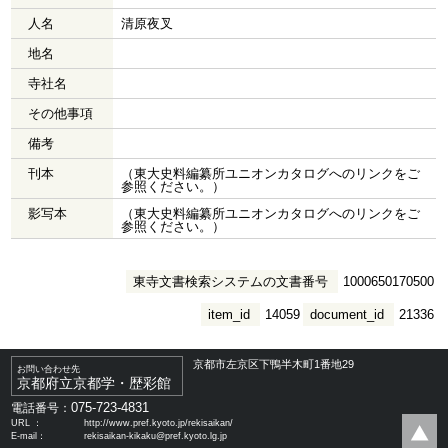
人名
清原夜叉
地名
寺社名
その他事項
備考
刊本
（東大史料編纂所ユニオンカタログへのリンクをご
参照ください。）
影写本
（東大史料編纂所ユニオンカタログへのリンクをご
参照ください。）
東寺文書検索システムの文書番号
1000650170500
item_id
14059
document_id
21336
京都市左京区下鴨半木町1番地29
お問い合わせ先
京都府立京都学・歴彩館
075-723-4831
電話番号：
URL ：
http://www.pref.kyoto.jp/rekisaikan/
E-mail：
rekisaikan-kikaku@pref.kyoto.lg.jp