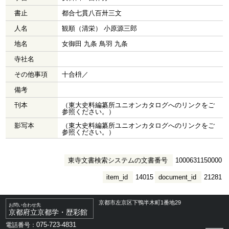
書止
都合七貫八百卅三文
人名
観順（清栄） 小原源三郎
地名
女御田 九条 鳥羽 九条
寺社名
その他事項
十合枡／
備考
刊本
（東大史料編纂所ユニオンカタログへのリンクをご
参照ください。）
影写本
（東大史料編纂所ユニオンカタログへのリンクをご
参照ください。）
東寺文書検索システムの文書番号
1000631150000
item_id
14015
document_id
21281
京都市左京区下鴨半木町1番地29
お問い合わせ先
京都府立京都学・歴彩館
075-723-4831
電話番号：