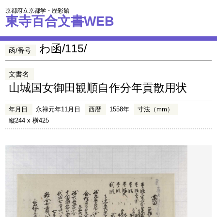
京都府立京都学・歴彩館
東寺百合文書WEB
わ函/115/
函/番号
文書名
山城国女御田観順自作分年貢散用状
年月日
永禄元年11月日
西暦
1558年
寸法（mm）
縦244 x 横425