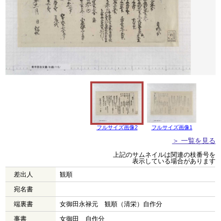
フルサイズ画像2
フルサイズ画像1
＞ 一覧を見る
上記のサムネイルは関連の枝番号を
表示している場合があります
差出人
観順
宛名書
端裏書
女御田永禄元 観順（清栄）自作分
事書
女御田 自作分