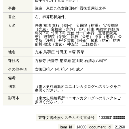
庚子年七月十九日＞勘定了
事書
注進 東西九条女御田御年貢御算用状之事
書止
右、御算用状如件、
人名
浄忠 祐清 奉行（堯円） 宝厳院（祐重） 宝菩提院
（亮恵） 宝輪院（宗諄） 奉行 給主 両雑掌 両預所
鳥羽下司 竹田下司 定使 廿一口奉行（宝菩提院亮
恵） 観智院（栄賢） 執行（栄忠） 浄泉（忠尊） 公
文所（浄忠） 丹後 乗慶（宗倫） 敬真（祐■） 祐珎
前川 敬法（證玄） 神五郎（三好政長）
地名
九条 鳥羽庄 竹田庄 車塚 深草
寺社名
万福寺 法善寺 惣持庵 霊山院 石清水八幡宮
その他事項
女御田枡／下行枡／下行成／
備考
刊本
（東大史料編纂所ユニオンカタログへのリンクをご
参照ください。）
影写本
（東大史料編纂所ユニオンカタログへのリンクをご
参照ください。）
東寺文書検索システムの文書番号
1000631000000
item_id
14000
document_id
21260