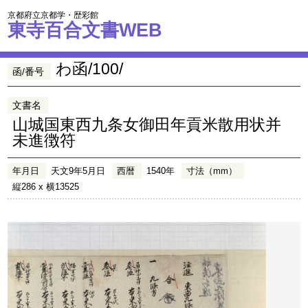
京都府立京都学・歴彩館
東寺百合文書WEB
わ函/100/
函/番号
文書名
山城国東西九条女御田年貢米散用状并
未進徴符
年月日
天文9年5月日
西暦
1540年
寸法（mm）
縦286 x 横13525