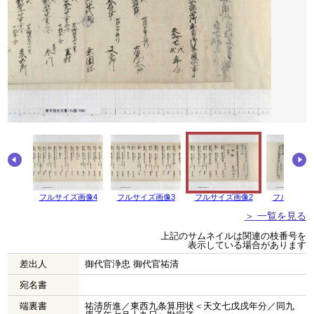
画像5
フルサイズ画像4
フルサイズ画像3
フルサイズ画像2
フルサイズ
＞ 一覧を見る
上記のサムネイルは関連の枝番号を
表示している場合があります
差出人
御代官浄忠 御代官祐清
宛名書
端裏書
祐清所進／東西九条算用状＜天文七戊戌年分／同九