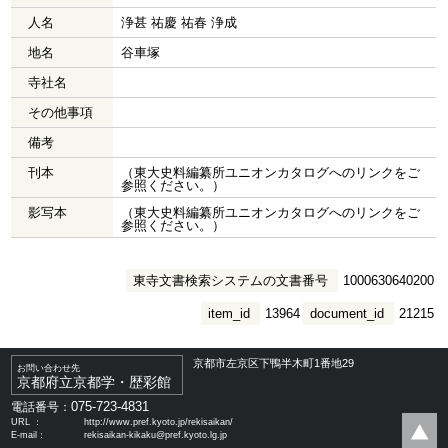
人名
浄甚 祐慶 祐春 浄成
地名
谷車塚
寺社名
その他事項
備考
刊本
（東大史料編纂所ユニオンカタログへのリンクをご
参照ください。）
影写本
（東大史料編纂所ユニオンカタログへのリンクをご
参照ください。）
東寺文書検索システムの文書番号
1000630640200
item_id
13964
document_id
21215
京都市左京区下鴨半木町1番地29
お問い合わせ先
京都府立京都学・歴彩館
075-723-4831
電話番号：
URL ：
http://www.pref.kyoto.jp/rekisaikan/
E-mail：
rekisaikan-kikaku@pref.kyoto.lg.jp