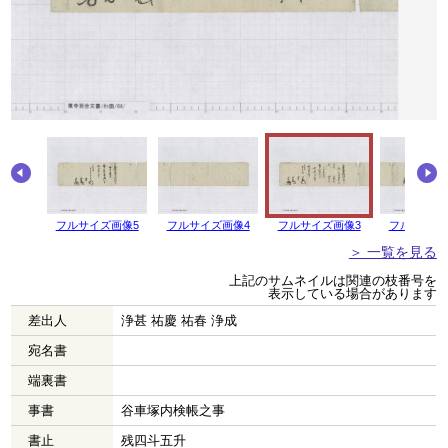
画像6
フルサイズ画像5
フルサイズ画像4
フルサイズ画像3
フルサイズ
＞ 一覧を見る
上記のサムネイルは関連の枝番号を
表示している場合があります
差出人
浄甚 祐慶 祐春 浄成
宛名書
端裏書
事書
谷車塚内検帳之事
書止
残四斗五升