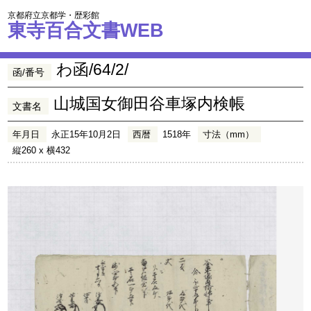
京都府立京都学・歴彩館
東寺百合文書WEB
わ函/64/2/
函/番号
山城国女御田谷車塚内検帳
文書名
年月日
永正15年10月2日
西暦
1518年
寸法（mm）
縦260 x 横432