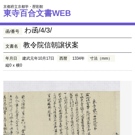
京都府立京都学・歴彩館
東寺百合文書WEB
わ函/4/3/
函/番号
教令院信朝譲状案
文書名
年月日
建武元年10月17日
西暦
1334年
寸法（mm）
縦0 x 横0