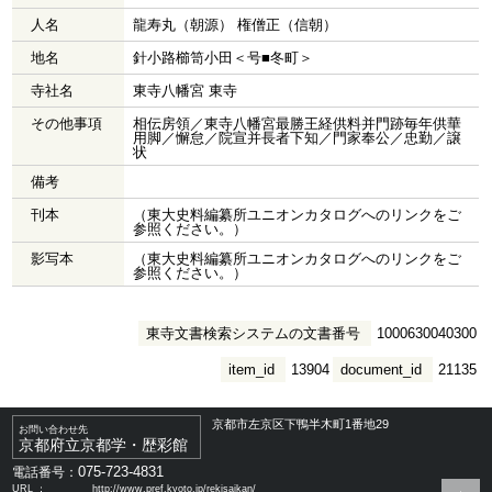
人名
龍寿丸（朝源） 権僧正（信朝）
地名
針小路櫛笥小田＜号■冬町＞
寺社名
東寺八幡宮 東寺
その他事項
相伝房領／東寺八幡宮最勝王経供料并門跡毎年供華
用脚／懈怠／院宣并長者下知／門家奉公／忠勤／譲
状
備考
刊本
（東大史料編纂所ユニオンカタログへのリンクをご
参照ください。）
影写本
（東大史料編纂所ユニオンカタログへのリンクをご
参照ください。）
東寺文書検索システムの文書番号
1000630040300
item_id
13904
document_id
21135
京都市左京区下鴨半木町1番地29
お問い合わせ先
京都府立京都学・歴彩館
075-723-4831
電話番号：
URL ：
http://www.pref.kyoto.jp/rekisaikan/