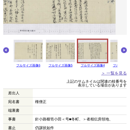
フルサイズ画像6
フルサイズ画像5
フルサイズ画像4
フルサイズ
＞ 一覧を見る
上記のサムネイルは関連の枝番号を
表示している場合があります
差出人
宛名書
権僧正
端裏書
事書
針小路櫛笥小田＜号■冬町、＞者相伝房領地、
書止
仍譲状如件