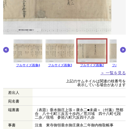
画像5
フルサイズ画像4
フルサイズ画像3
フルサイズ画像2
フルサイズ
＞ 一覧を見る
上記のサムネイルは関連の枝番号を
表示している場合があります
差出人
宛名書
端裏書
（表題）垂水御庄上張＜康永二■未歳＞（付箋）惣都
合 八十七町三反五十歩内／荒川域 四十八町七段
二歩／現地 参拾八町六反四十八歩
事書
注進 東寺御領垂水御庄康永二年御内検取帳事