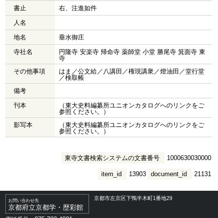
書止
右、注進如件
人名
地名
垂水御庄
寺社名
円隆寺 安楽寺 帰命寺 薬師堂 小堂 勝尾寺 箕面寺 東
寺
その他事項
はま／公文給／八講田／権現講衆／燈油田／堂行堂
／検取帳
備考
刊本
（東大史料編纂所ユニオンカタログへのリンクをご
参照ください。）
影写本
（東大史料編纂所ユニオンカタログへのリンクをご
参照ください。）
東寺文書検索システムの文書番号
1000630030000
item_id
13903
document_id
21131
京都市左京区下鴨半木町1番地29
お問い合わせ先
京都府立京都学・歴彩館