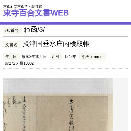
京都府立京都学・歴彩館
東寺百合文書WEB
わ函/3/
函/番号
摂津国垂水庄内検取帳
文書名
年月日
康永2年10月日
西暦
1343年
寸法（mm）
縦272 x 横13082