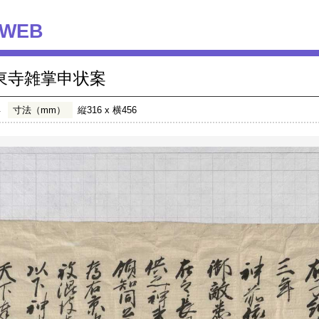
WEB
東寺雑掌申状案
年
寸法（mm）
縦316 x 横456