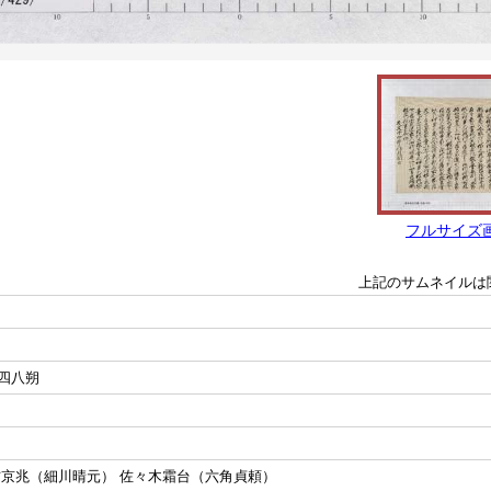
フルサイズ
上記のサムネイルは
四八朔
右京兆（細川晴元） 佐々木霜台（六角貞頼）