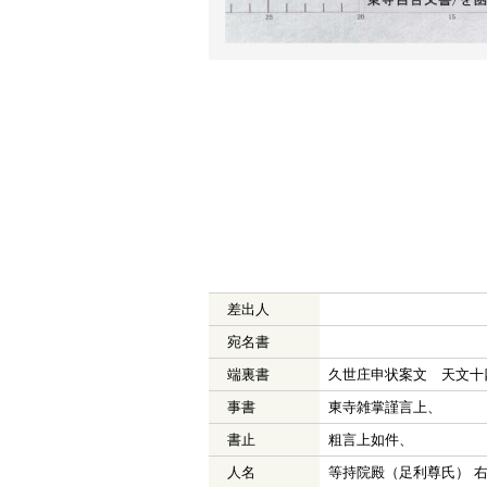
差出人
宛名書
端裏書
久世庄申状案文 天文十
事書
東寺雑掌謹言上、
書止
粗言上如件、
人名
等持院殿（足利尊氏） 