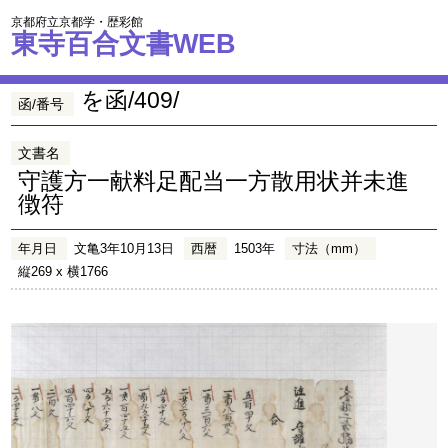
京都府立京都学・歴彩館
東寺百合文書WEB
を函/409/
函/番号
文書名
守護方一献料足配当一方散用状并未進
徴符
年月日
文亀3年10月13日
西暦
1503年
寸法（mm）
縦269 x 横1766