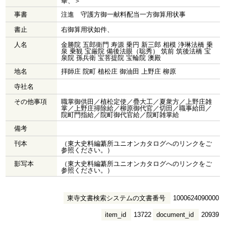
畢、＞
事書
注進 守護方御一献料配当一方御算用状事
書止
右御算用状如件、
人名
金勝院 五郎衛門 寿源 乗円 新三郎 相模 浄琳法橋 乗
泉 乗観 宝厳院 備後法眼（聡秀） 筑前 筑後法橋 宝
泉院 孫兵衛 宝菩提院 宝輪院 澳殿
地名
拝師庄 院町 植松庄 御油田 上野庄 柳原
寺社名
その他事項
職掌御供田／植松定使／疊大工／夏衆方／上野庄雑
掌／上野庄掃除給／柳原御代官／切田／職事給田／
院町門指給／院町御代官給／院町雑掌給
備考
刊本
（東大史料編纂所ユニオンカタログへのリンクをご
参照ください。）
影写本
（東大史料編纂所ユニオンカタログへのリンクをご
参照ください。）
東寺文書検索システムの文書番号
1000624090000
item_id
13722
document_id
20939