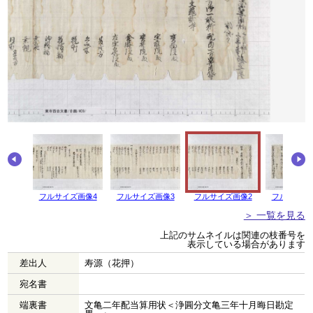
画像5
フルサイズ画像4
フルサイズ画像3
フルサイズ画像2
フルサイズ
＞ 一覧を見る
上記のサムネイルは関連の枝番号を
表示している場合があります
差出人
寿源（花押）
宛名書
端裏書
文亀二年配当算用状＜浄圓分文亀三年十月晦日勘定