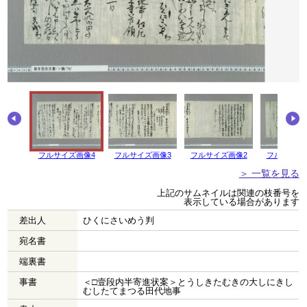
フルサイズ画像4
フルサイズ画像3
フルサイズ画像2
フルサイズ
＞ 一覧を見る
上記のサムネイルは関連の枝番号を
表示している場合があります
差出人
ひくにさいめう判
宛名書
端裏書
事書
＜□壹段内半寄進状案＞とうしきたむきの大しにきし
むしたてまつる田代地事