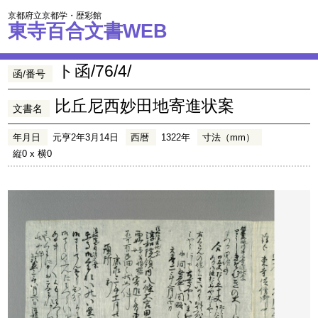
京都府立京都学・歴彩館
東寺百合文書WEB
ト函/76/4/
函/番号
比丘尼西妙田地寄進状案
文書名
年月日
元亨2年3月14日
西暦
1322年
寸法（mm）
縦0 x 横0