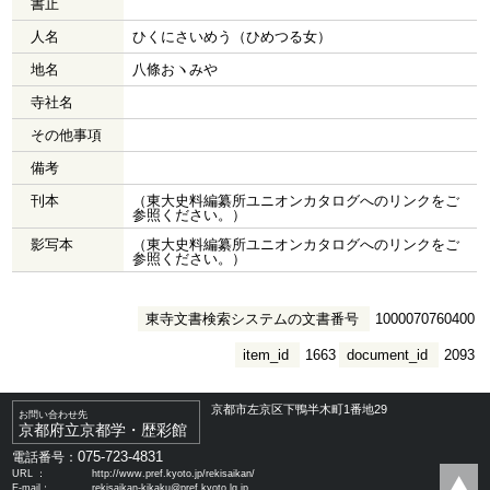
書止
人名
ひくにさいめう（ひめつる女）
地名
八條おヽみや
寺社名
その他事項
備考
刊本
（東大史料編纂所ユニオンカタログへのリンクをご
参照ください。）
影写本
（東大史料編纂所ユニオンカタログへのリンクをご
参照ください。）
東寺文書検索システムの文書番号
1000070760400
item_id
1663
document_id
2093
京都市左京区下鴨半木町1番地29
お問い合わせ先
京都府立京都学・歴彩館
075-723-4831
電話番号：
URL ：
http://www.pref.kyoto.jp/rekisaikan/
E-mail：
rekisaikan-kikaku@pref.kyoto.lg.jp