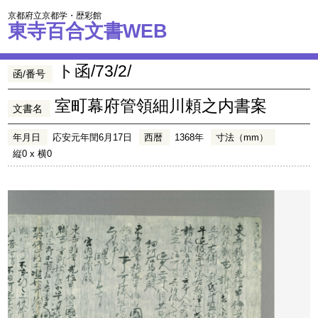
京都府立京都学・歴彩館
東寺百合文書WEB
ト函/73/2/
函/番号
室町幕府管領細川頼之内書案
文書名
年月日
応安元年閏6月17日
西暦
1368年
寸法（mm）
縦0 x 横0