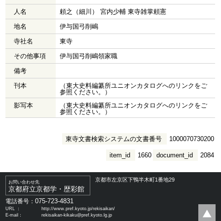
人名
頼之（細川） 宮内少輔 東寺雑掌頼憲
地名
伊与国弓削嶋
寺社名
東寺
その他事項
伊与国弓削嶋領家職
備考
刊本
（東大史料編纂所ユニオンカタログへのリンクをご
参照ください。）
影写本
（東大史料編纂所ユニオンカタログへのリンクをご
参照ください。）
東寺文書検索システムの文書番号
1000070730200
item_id
1660
document_id
2084
京都市左京区下鴨半木町1番地29
お問い合わせ先
京都府立京都学・歴彩館
075-723-4831
電話番号：
URL ：
http://www.pref.kyoto.jp/rekisaikan/
E-mail：
rekisaikan-kikaku@pref.kyoto.lg.jp