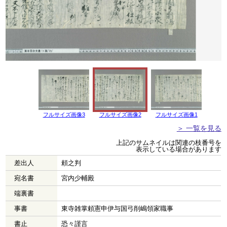
フルサイズ画像3
フルサイズ画像2
フルサイズ画像1
＞ 一覧を見る
上記のサムネイルは関連の枝番号を
表示している場合があります
差出人
頼之判
宛名書
宮内少輔殿
端裏書
事書
東寺雑掌頼憲申伊与国弓削嶋領家職事
書止
恐々謹言