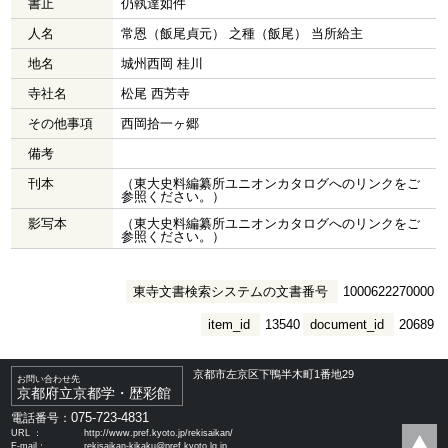
書止
仍執達如件
人名
常恩（飯尾貞元） 之種（飯尾） 当所給主
地名
城州西岡 桂川
寺社名
松尾 西芳寺
その他事項
西岡拾一ヶ郷
備考
刊本
（東大史料編纂所ユニオンカタログへのリンクをご
参照ください。）
影写本
（東大史料編纂所ユニオンカタログへのリンクをご
参照ください。）
東寺文書検索システムの文書番号
1000622270000
item_id
13540
document_id
20689
京都市左京区下鴨半木町1番地29
お問い合わせ先
京都府立京都学・歴彩館
075-723-4831
電話番号：
URL ：
http://www.pref.kyoto.jp/rekisaikan/
E-mail：
rekisaikan-kikaku@pref.kyoto.lg.jp