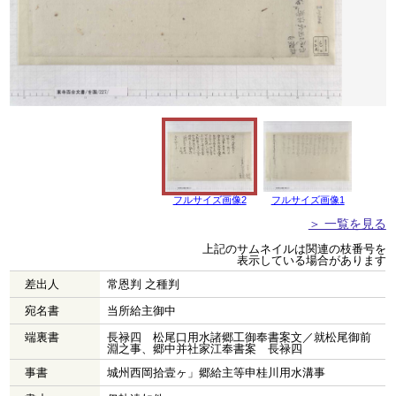
フルサイズ画像2
フルサイズ画像1
＞ 一覧を見る
上記のサムネイルは関連の枝番号を
表示している場合があります
差出人
常恩判 之種判
宛名書
当所給主御中
端裏書
長禄四 松尾口用水諸郷工御奉書案文／就松尾御前
淵之事、郷中并社家江奉書案 長禄四
事書
城州西岡拾壹ヶ」郷給主等申桂川用水溝事