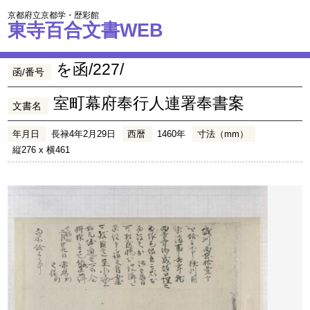
京都府立京都学・歴彩館
東寺百合文書WEB
を函/227/
函/番号
室町幕府奉行人連署奉書案
文書名
年月日
長禄4年2月29日
西暦
1460年
寸法（mm）
縦276 x 横461