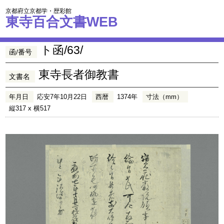
京都府立京都学・歴彩館
東寺百合文書WEB
ト函/63/
函/番号
東寺長者御教書
文書名
年月日
応安7年10月22日
西暦
1374年
寸法（mm）
縦317 x 横517