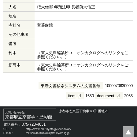
人名
権大僧都 年預法印 長者前大僧正
地名
寺社名
宝荘厳院
その他事項
備考
刊本
（東大史料編纂所ユニオンカタログへのリンクをご
参照ください。）
影写本
（東大史料編纂所ユニオンカタログへのリンクをご
参照ください。）
東寺文書検索システムの文書番号
1000070630000
item_id
1650
document_id
2063
京都市左京区下鴨半木町1番地29
お問い合わせ先
京都府立京都学・歴彩館
075-723-4831
電話番号：
URL ：
http://www.pref.kyoto.jp/rekisaikan/
E-mail：
rekisaikan-kikaku@pref.kyoto.lg.jp