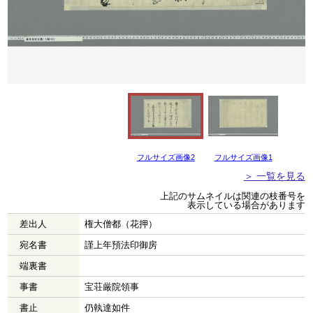
フルサイズ画像2
フルサイズ画像1
＞ 一覧を見る
上記のサムネイルは関連の枝番号を
表示している場合があります
差出人
権大僧都（花押）
宛名書
謹上年預法印御房
端裏書
事書
宝荘厳院領事
書止
仍執達如件