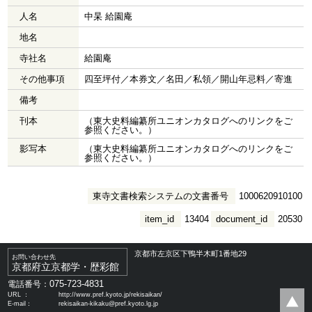
人名
中杲 給園庵
地名
寺社名
給園庵
その他事項
四至坪付／本券文／名田／私領／開山年忌料／寄進
備考
刊本
（東大史料編纂所ユニオンカタログへのリンクをご
参照ください。）
影写本
（東大史料編纂所ユニオンカタログへのリンクをご
参照ください。）
東寺文書検索システムの文書番号
1000620910100
item_id
13404
document_id
20530
京都市左京区下鴨半木町1番地29
お問い合わせ先
京都府立京都学・歴彩館
075-723-4831
電話番号：
URL ：
http://www.pref.kyoto.jp/rekisaikan/
E-mail：
rekisaikan-kikaku@pref.kyoto.lg.jp