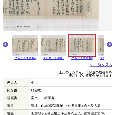
画像5
フルサイズ画像4
フルサイズ画像3
フルサイズ画像2
フルサイズ
＞ 一覧を見る
上記のサムネイルは関連の枝番号を
表示している場合があります
差出人
中果
宛名書
給園庵
端裏書
案文 給園庵
事書
寄進 山城国乙訓郡内上久世田事∠合六反大者
書止
但加地子∠分三斛二斗三升八合也、仍寄進之如件、