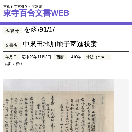
京都府立京都学・歴彩館
東寺百合文書WEB
を函/91/1/
函/番号
中果田地加地子寄進状案
文書名
年月日
応永23年11月3日
西暦
1416年
寸法（mm）
縦0 x 横0