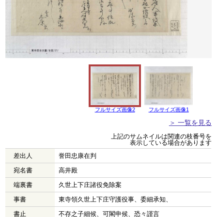
フルサイズ画像2
フルサイズ画像1
＞ 一覧を見る
上記のサムネイルは関連の枝番号を
表示している場合があります
差出人
誉田忠康在判
宛名書
高井殿
端裏書
久世上下庄諸役免除案
事書
東寺領久世上下庄守護役事、委細承知、
書止
不存之子細候、可閣申候、恐々謹言