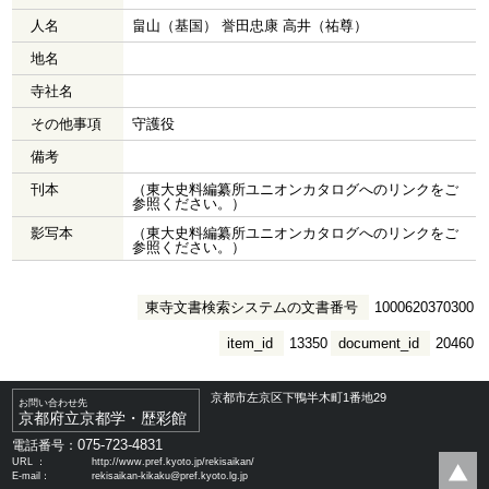
人名
畠山（基国） 誉田忠康 高井（祐尊）
地名
寺社名
その他事項
守護役
備考
刊本
（東大史料編纂所ユニオンカタログへのリンクをご
参照ください。）
影写本
（東大史料編纂所ユニオンカタログへのリンクをご
参照ください。）
東寺文書検索システムの文書番号
1000620370300
item_id
13350
document_id
20460
京都市左京区下鴨半木町1番地29
お問い合わせ先
京都府立京都学・歴彩館
075-723-4831
電話番号：
URL ：
http://www.pref.kyoto.jp/rekisaikan/
E-mail：
rekisaikan-kikaku@pref.kyoto.lg.jp