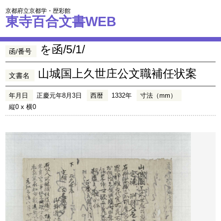
京都府立京都学・歴彩館
東寺百合文書WEB
を函/5/1/
函/番号
山城国上久世庄公文職補任状案
文書名
年月日
正慶元年8月3日
西暦
1332年
寸法（mm）
縦0 x 横0