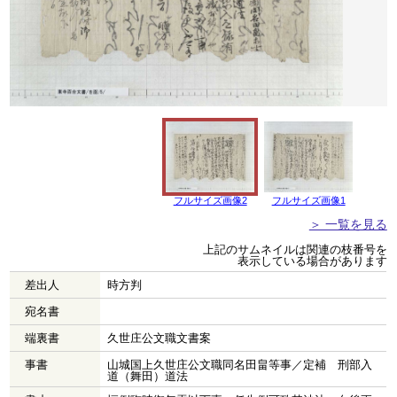
フルサイズ画像2
フルサイズ画像1
＞ 一覧を見る
上記のサムネイルは関連の枝番号を
表示している場合があります
差出人
時方判
宛名書
端裏書
久世庄公文職文書案
事書
山城国上久世庄公文職同名田畠等事／定補 刑部入
道（舞田）道法