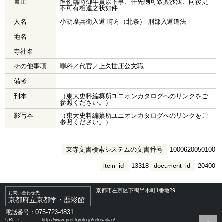
書止
恒例臨時御年貢以下事、任先例可致其沙汰、向後更
不可有相違之状如件
人名
小胡摩兵衛入道 時方（北条） 刑部入道道法
地名
寺社名
その他事項
罪科／代官／上久世庄公文職
備考
刊本
（東大史料編纂所ユニオンカタログへのリンクをご
参照ください。）
影写本
（東大史料編纂所ユニオンカタログへのリンクをご
参照ください。）
東寺文書検索システムの文書番号
1000620050100
item_id
13318
document_id
20400
京都市左京区下鴨半木町1番地29
お問い合わせ先
京都府立京都学・歴彩館
075-723-4831
電話番号：
URL ：
http://www.pref.kyoto.jp/rekisaikan/