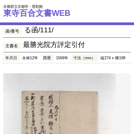
京都府立京都学・歴彩館
東寺百合文書WEB
る函/111/
函/番号
最勝光院方評定引付
文書名
年月日
永禄12年
西暦
1569年
寸法（mm）
縦274 x 横198