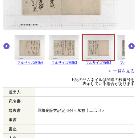
画像5
フルサイズ画像4
フルサイズ画像3
フルサイズ画像2
フルサイズ
＞ 一覧を見る
上記のサムネイルは関連の枝番号を
表示している場合があります
差出人
宛名書
端裏書
最勝光院方評定引付＜永禄十二己巳＞
事書
書止