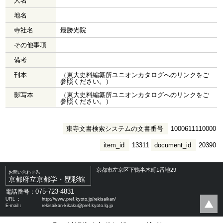
人名
地名
寺社名
最勝光院
その他事項
備考
刊本
（東大史料編纂所ユニオンカタログへのリンクをご
参照ください。）
影写本
（東大史料編纂所ユニオンカタログへのリンクをご
参照ください。）
東寺文書検索システムの文書番号
1000611110000
item_id
13311
document_id
20390
京都市左京区下鴨半木町1番地29
お問い合わせ先
京都府立京都学・歴彩館
075-723-4831
電話番号：
URL ：
http://www.pref.kyoto.jp/rekisaikan/
E-mail：
rekisaikan-kikaku@pref.kyoto.lg.jp