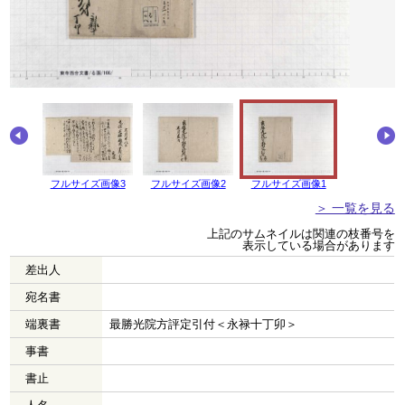
画像4
フルサイズ画像3
フルサイズ画像2
フルサイズ画像1
＞ 一覧を見る
上記のサムネイルは関連の枝番号を
表示している場合があります
差出人
宛名書
端裏書
最勝光院方評定引付＜永禄十丁卯＞
事書
書止