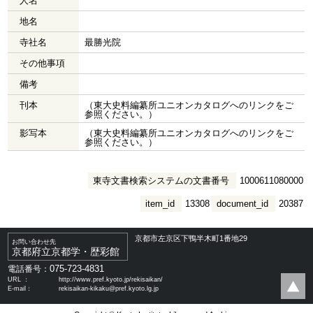
人名
地名
寺社名
最勝光院
その他事項
備考
刊本
（東大史料編纂所ユニオンカタログへのリンクをご
参照ください。）
影写本
（東大史料編纂所ユニオンカタログへのリンクをご
参照ください。）
東寺文書検索システムの文書番号
1000611080000
item_id
13308
document_id
20387
京都市左京区下鴨半木町1番地29
お問い合わせ先
京都府立京都学・歴彩館
075-723-4831
電話番号：
URL ：
http://www.pref.kyoto.jp/rekisaikan/
E-mail：
rekisaikan-kikaku@pref.kyoto.lg.jp