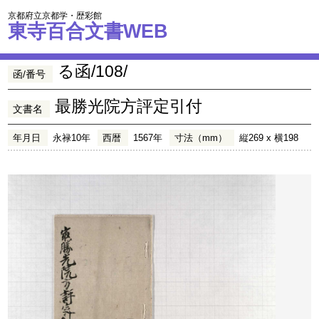
京都府立京都学・歴彩館
東寺百合文書WEB
る函/108/
函/番号
最勝光院方評定引付
文書名
年月日
永禄10年
西暦
1567年
寸法（mm）
縦269 x 横198