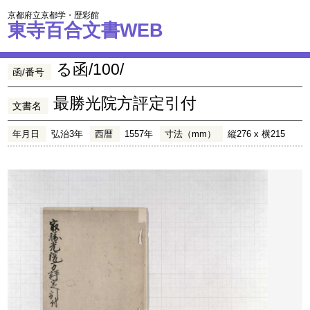
京都府立京都学・歴彩館
東寺百合文書WEB
る函/100/
函/番号
最勝光院方評定引付
文書名
年月日
弘治3年
西暦
1557年
寸法（mm）
縦276 x 横215