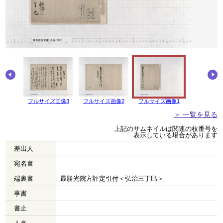
画像4
フルサイズ画像3
フルサイズ画像2
フルサイズ画像1
＞ 一覧を見る
上記のサムネイルは関連の枝番号を
表示している場合があります
差出人
宛名書
端裏書
最勝光院方評定引付＜弘治三丁巳＞
事書
書止