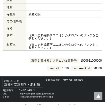
人名
地名
寺社名
最勝光院
その他事項
備考
刊本
（東大史料編纂所ユニオンカタログへのリンクをご
参照ください。）
影写本
（東大史料編纂所ユニオンカタログへのリンクをご
参照ください。）
東寺文書検索システムの文書番号
1000611000000
item_id
13300
document_id
20379
京都市左京区下鴨半木町1番地29
お問い合わせ先
京都府立京都学・歴彩館
075-723-4831
電話番号：
URL ：
http://www.pref.kyoto.jp/rekisaikan/
E-mail：
rekisaikan-kikaku@pref.kyoto.lg.jp