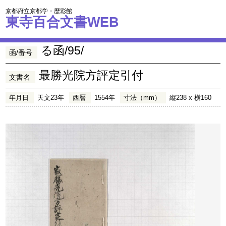
京都府立京都学・歴彩館
東寺百合文書WEB
る函/95/
函/番号
最勝光院方評定引付
文書名
年月日
天文23年
西暦
1554年
寸法（mm）
縦238 x 横160