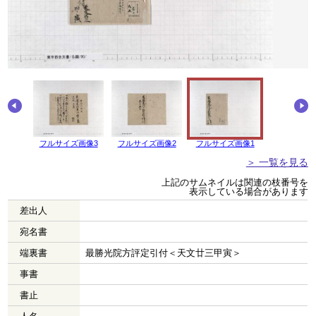
画像4
フルサイズ画像3
フルサイズ画像2
フルサイズ画像1
＞ 一覧を見る
上記のサムネイルは関連の枝番号を
表示している場合があります
差出人
宛名書
端裏書
最勝光院方評定引付＜天文廿三甲寅＞
事書
書止