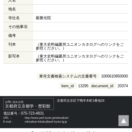
人名
地名
寺社名
最勝光院
その他事項
備考
刊本
（東大史料編纂所ユニオンカタログへのリンクをご
参照ください。）
影写本
（東大史料編纂所ユニオンカタログへのリンクをご
参照ください。）
東寺文書検索システムの文書番号
1000610950000
item_id
13295
document_id
20374
京都市左京区下鴨半木町1番地29
お問い合わせ先
京都府立京都学・歴彩館
075-723-4831
電話番号：
URL ：
http://www.pref.kyoto.jp/rekisaikan/
E-mail：
rekisaikan-kikaku@pref.kyoto.lg.jp