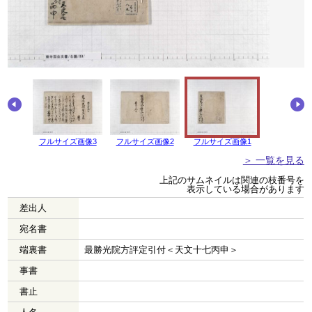
画像4
フルサイズ画像3
フルサイズ画像2
フルサイズ画像1
＞ 一覧を見る
上記のサムネイルは関連の枝番号を
表示している場合があります
差出人
宛名書
端裏書
最勝光院方評定引付＜天文十七丙申＞
事書
書止