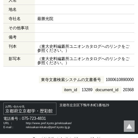
人名
地名
寺社名
最勝光院
その他事項
備考
刊本
（東大史料編纂所ユニオンカタログへのリンクをご
参照ください。）
影写本
（東大史料編纂所ユニオンカタログへのリンクをご
参照ください。）
東寺文書検索システムの文書番号
1000610890000
item_id
13289
document_id
20368
京都市左京区下鴨半木町1番地29
お問い合わせ先
京都府立京都学・歴彩館
075-723-4831
電話番号：
URL ：
http://www.pref.kyoto.jp/rekisaikan/
E-mail：
rekisaikan-kikaku@pref.kyoto.lg.jp