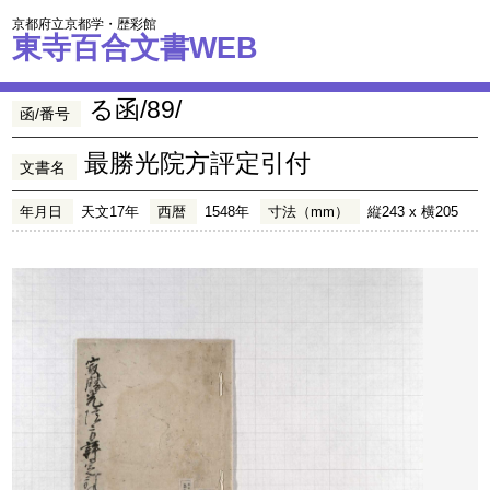
京都府立京都学・歴彩館
東寺百合文書WEB
る函/89/
函/番号
最勝光院方評定引付
文書名
年月日
天文17年
西暦
1548年
寸法（mm）
縦243 x 横205