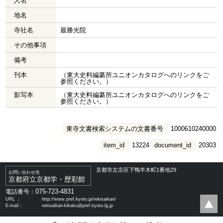
人名
地名
寺社名
最勝光院
その他事項
備考
刊本
（東大史料編纂所ユニオンカタログへのリンクをご
参照ください。）
影写本
（東大史料編纂所ユニオンカタログへのリンクをご
参照ください。）
東寺文書検索システムの文書番号
1000610240000
item_id
13224
document_id
20303
京都市左京区下鴨半木町1番地29
お問い合わせ先
京都府立京都学・歴彩館
075-723-4831
電話番号：
URL ：
http://www.pref.kyoto.jp/rekisaikan/
E-mail：
rekisaikan-kikaku@pref.kyoto.lg.jp