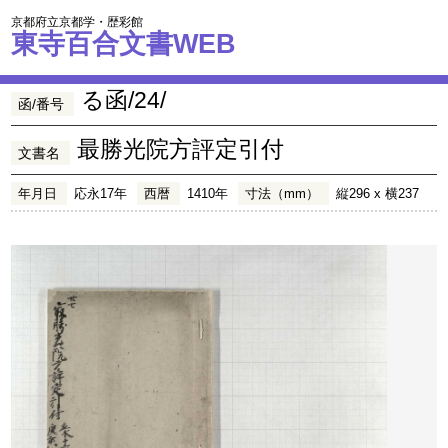
京都府立京都学・歴彩館
東寺百合文書WEB
る函/24/
函/番号
最勝光院方評定引付
文書名
年月日
応永17年
西暦
1410年
寸法（mm）
縦296 x 横237