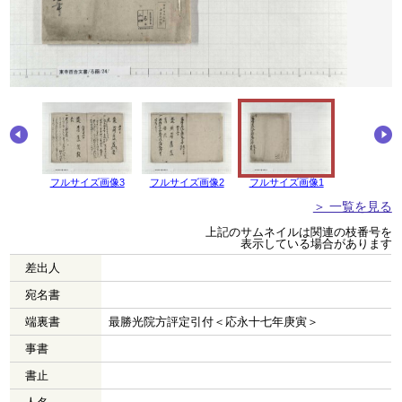
画像4
フルサイズ画像3
フルサイズ画像2
フルサイズ画像1
＞ 一覧を見る
上記のサムネイルは関連の枝番号を
表示している場合があります
差出人
宛名書
端裏書
最勝光院方評定引付＜応永十七年庚寅＞
事書
書止