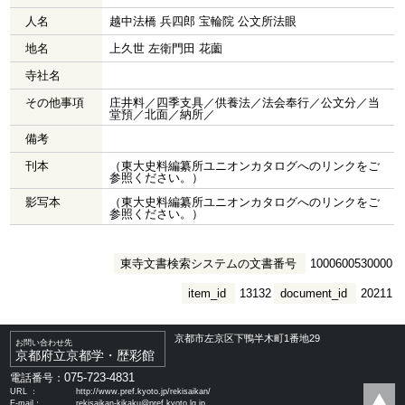
人名
越中法橋 兵四郎 宝輪院 公文所法眼
地名
上久世 左衛門田 花薗
寺社名
その他事項
庄井料／四季支具／供養法／法会奉行／公文分／当
堂預／北面／納所／
備考
刊本
（東大史料編纂所ユニオンカタログへのリンクをご
参照ください。）
影写本
（東大史料編纂所ユニオンカタログへのリンクをご
参照ください。）
東寺文書検索システムの文書番号
1000600530000
item_id
13132
document_id
20211
京都市左京区下鴨半木町1番地29
お問い合わせ先
京都府立京都学・歴彩館
075-723-4831
電話番号：
URL ：
http://www.pref.kyoto.jp/rekisaikan/
E-mail：
rekisaikan-kikaku@pref.kyoto.lg.jp