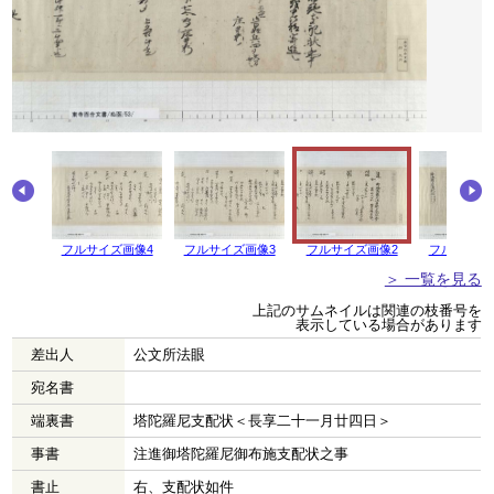
フルサイズ画像4
フルサイズ画像3
フルサイズ画像2
フルサイズ
＞ 一覧を見る
上記のサムネイルは関連の枝番号を
表示している場合があります
差出人
公文所法眼
宛名書
端裏書
塔陀羅尼支配状＜長享二十一月廿四日＞
事書
注進御塔陀羅尼御布施支配状之事
書止
右、支配状如件