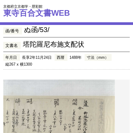
京都府立京都学・歴彩館
東寺百合文書WEB
ぬ函/53/
函/番号
塔陀羅尼布施支配状
文書名
年月日
長享2年11月24日
西暦
1488年
寸法（mm）
縦267 x 横1300