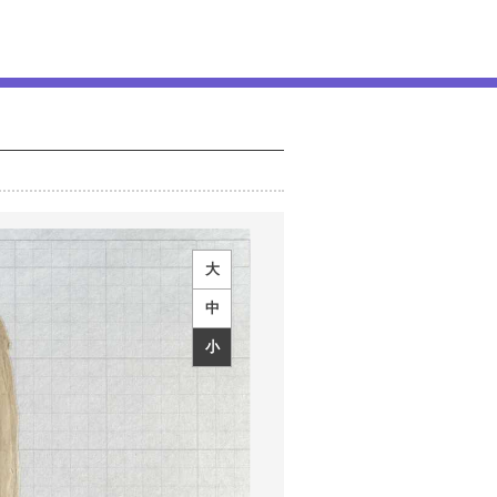
大
中
小