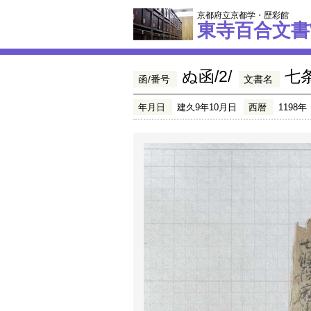
京都府立京都学・歴彩館
東寺百合文書
ぬ函/2/
七
函/番号
文書名
年月日
建久9年10月日
西暦
1198年