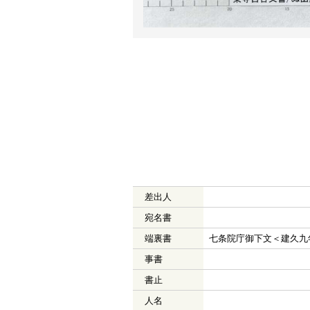
差出人
宛名書
端裏書
七条院庁御下文＜建久九
事書
書止
人名