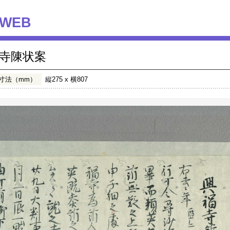
WEB
寺陳状案
寸法（mm）
縦275 x 横807