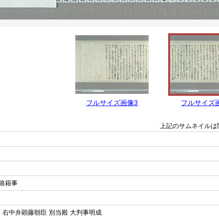
フルサイズ画像3
フルサイズ
上記のサムネイルは
狼籍事
 右中弁顕藤朝臣 別当殿 大判事明成