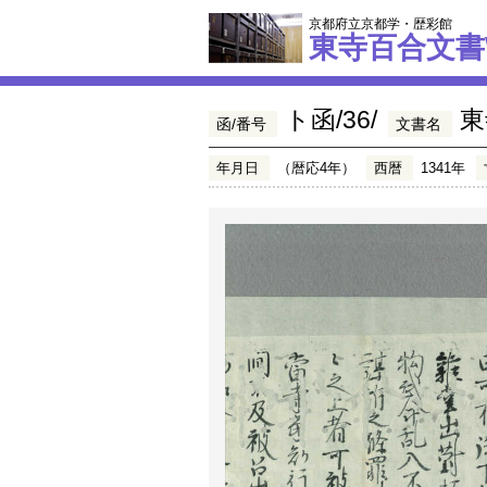
京都府立京都学・歴彩館
東寺百合文書
ト函/36/
東
函/番号
文書名
年月日
（暦応4年）
西暦
1341年