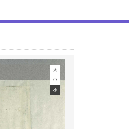
大
中
小