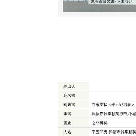
差出人
宛名書
端裏書
寺家支状＜平五郎男事＞
事書
興福寺雑掌頼英掠申刃傷
書止
之罪科矣
人名
平五郎男 興福寺雑掌頼英